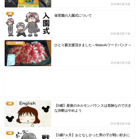
2021年3月19日
1歳
保育園の入園式について
2021年3月17日
ひとり親関連
ひとり親支援頂きました～WakeAiフードバンク～
2021年3月12日
0歳
【0歳】産後のホルモンバランスは危険なので大き
な決断はやめよう
2021年3月10日
3歳
【3歳7ヵ月】おとなしかった男の子が戦い好きに