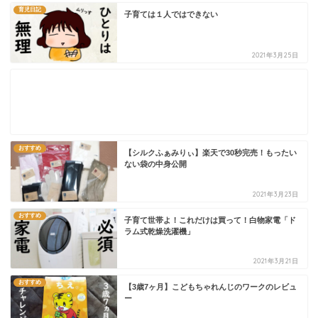
育児日記
子育ては１人ではできない
2021年3月25日
おすすめ
【シルクふぁみりぃ】楽天で30秒完売！もったい
ない袋の中身公開
2021年3月23日
おすすめ
子育て世帯よ！これだけは買って！白物家電「ド
ラム式乾燥洗濯機」
2021年3月21日
おすすめ
【3歳7ヶ月】こどもちゃれんじのワークのレビュ
ー