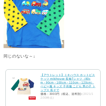
同じのないな～↓
【アウトレット】ミキハウス ホットビス
ケッツ mikihouse 長袖Tシャツ（80c
m・90cm・100cm・110cm・120cm）
ベビー服 キッズ 子供服 こども 男の子 ト
ップス 長そで
価格：3003円（税込、送料別)
(2021/1
2/30時点)