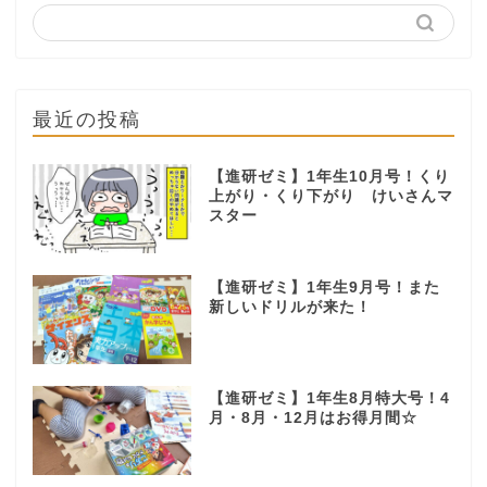
最近の投稿
【進研ゼミ】1年生10月号！くり
上がり・くり下がり けいさんマ
スター
【進研ゼミ】1年生9月号！また
新しいドリルが来た！
【進研ゼミ】1年生8月特大号！4
月・8月・12月はお得月間☆