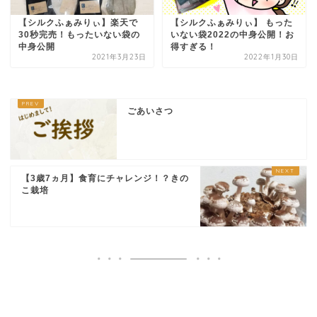
【シルクふぁみりぃ】楽天で
【シルクふぁみりぃ】 もった
30秒完売！もったいない袋の
いない袋2022の中身公開！お
中身公開
得すぎる！
2021年3月23日
2022年1月30日
ごあいさつ
【3歳7ヵ月】食育にチャレンジ！？きの
こ栽培