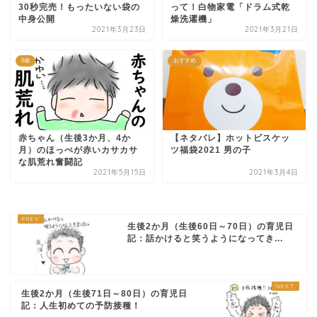
30秒完売！もったいない袋の
って！白物家電「ドラム式乾
中身公開
燥洗濯機」
2021年3月23日
2021年3月21日
0歳
おすすめ
赤ちゃん（生後3か月、4か
【ネタバレ】ホットビスケッ
月）のほっぺが赤いカサカサ
ツ福袋2021 男の子
な肌荒れ奮闘記
2021年5月15日
2021年3月4日
生後2か月（生後60日～70日）の育児日
記：話かけると笑うようになってき...
生後2か月（生後71日～80日）の育児日
記：人生初めての予防接種！