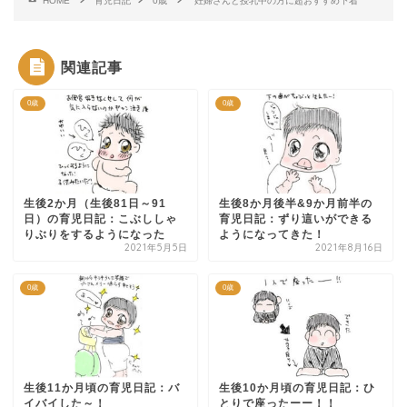
HOME
育児日記
0歳
妊婦さんと授乳中の方に超おすすめ下着
関連記事
0歳
0歳
生後2か月（生後81日～91
生後8か月後半&9か月前半の
日）の育児日記：こぶししゃ
育児日記：ずり這いができる
りぶりをするようになった
ようになってきた！
2021年5月5日
2021年8月16日
0歳
0歳
生後11か月頃の育児日記：バ
生後10か月頃の育児日記：ひ
イバイした～！
とりで座ったーー！！