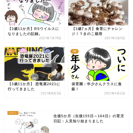
【3歳11か月】RSウイルスに
【3歳7ヵ月】食育にチャレン
なりましたの記録。
ジ！？きのこ栽培
2021年7月19日
2021年3月5日
3歳
3歳
【3歳11か月】 恐竜展2021に
保育園：年少さんクラスに進
行ってきました
級！
2021年8月3日
2021年4月2日
生後5か月（生後155日～164日）の育児
日記：人見知り始まりました