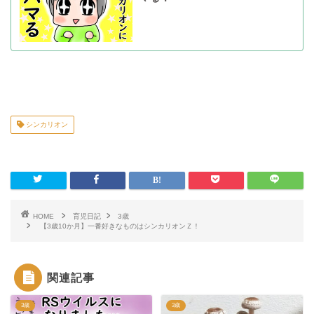
シンカリオン
HOME
育児日記
3歳
【3歳10か月】一番好きなものはシンカリオンＺ！
関連記事
3歳
3歳