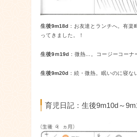
生後9m18d
：お友達とランチへ。有楽
ってきました。！
生後9ｍ19d
：微熱…。コージーコーナ
生後9m20d
：続・微熱。眠いのに寝な
育児日記：生後9m10d～9m1