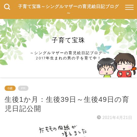
子育て宝珠～シングルマザーの育児絵日記ブログ
～
子育て宝珠
～シングルマザーの育児絵日記ブログ～
2017年生まれの男の子を育て中！
0歳
PR
生後1か月：生後39日～生後49日の育
児日記公開
2021年4月21日