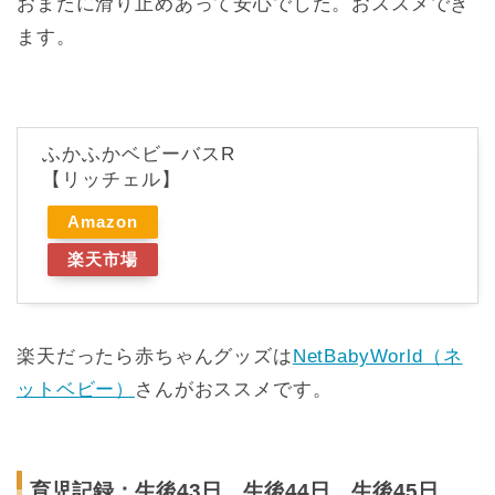
おまたに滑り止めあって安心でした。おススメでき
ます。
ふかふかベビーバスR
【リッチェル】
Amazon
楽天市場
楽天だったら赤ちゃんグッズは
NetBabyWorld（ネ
ットベビー）
さんがおススメです。
育児記録：生後43日、生後44日、生後45日