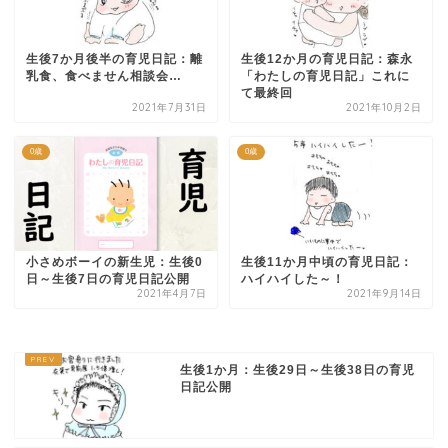
生後7か月後半の育児日記：離
生後12か月の育児日記：森永
乳食、食べません相談会…
「わたしの育児日記」これに
て最終回
2021年7月31日
2021年10月2日
0歳
0歳
小さめボーイの新生児：生後0
生後11か月中頃の育児日記：
日～生後7日の育児日記公開
ハイハイした～！
2021年4月7日
2021年9月14日
生後1か月：生後29日～生後38日の育児
日記公開