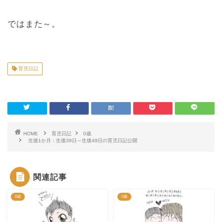
ではまた～。
育児日記
HOME
育児日記
0歳
生後1か月：生後39日～生後49日の育児日記公開
関連記事
0歳
0歳