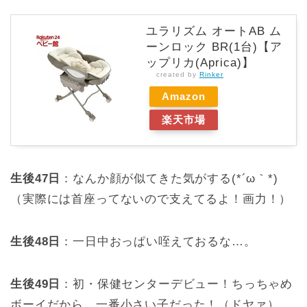
ユラリズム オートAB ム
ーンロック BR(1台)【ア
ップリカ(Aprica)】
created by
Rinker
Amazon
楽天市場
生後47日
：なんか顔が似てきた気がする(*´ω｀*)
（実際には首座ってないので支えてるよ！画力！）
生後48日
：一日中おっぱい咥えておるな…。
生後49日
：初・保健センターデビュー！ちっちゃめ
ボーイだから、一番小さい子だった！（ドヤァ）